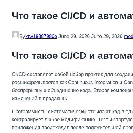
Что такое CI/CD и автом
By
xtw18387980e
June 29, 2026
June 29, 2026
med
Что такое CI/CD и автом
CI/CD составляет собой набор практик для создан
расшифровывается как Continuous Integration и Con
беспрерывную объединение кода. Вторая компонен
изменений в продакшн.
Программисты систематически отсылают код в ед
контролирует любое модификацию. Тесты стартуют
приложения происходит после положительной пров