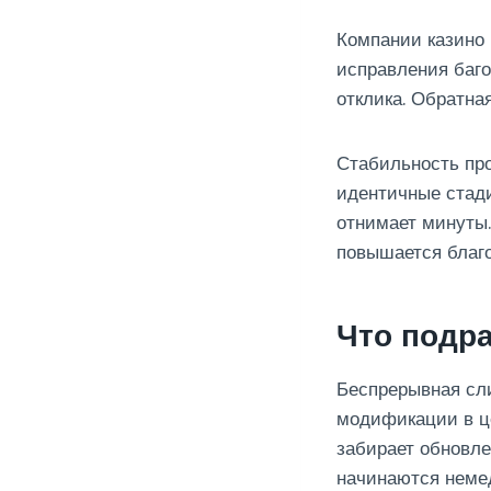
Компании казино 
исправления баго
отклика. Обратна
Стабильность пр
идентичные стади
отнимает минуты.
повышается благ
Что подра
Беспрерывная сли
модификации в це
забирает обновл
начинаются неме