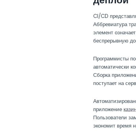
деплой
CI/CD представля
Аббревиатура тра
элемент означает
беспрерывную до
Программисты по
автоматически ко
Сборка приложени
поступает на серв
Автоматизирован
приложение
кази
Пользователи за
экономит время н