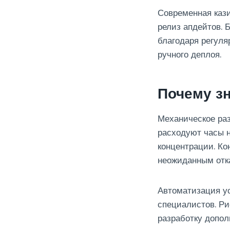
Современная каз
релиз апдейтов. 
благодаря регул
ручного деплоя.
Почему з
Механическое ра
расходуют часы н
концентрации. Ко
неожиданным отк
Автоматизация у
специалистов. Ри
разработку допол