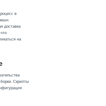
процесс в
акшн.
я доставка
 что
ликаться на
е
шательства
сборки. Скрипты
онфигурация