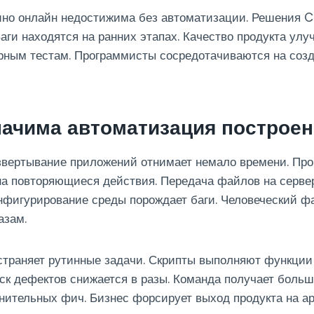
ино онлайн недостижима без автоматизации. Решения C
Баги находятся на ранних этапах. Качество продукта ул
ярным тестам. Программисты сосредотачиваются на соз
начима автоматизация построе
звертывание приложений отнимает немало времени. Пр
а повторяющиеся действия. Передача файлов на серве
нфигурирование среды порождает баги. Человеческий фа
азам.
страняет рутинные задачи. Скрипты выполняют функции
ск дефектов снижается в разы. Команда получает боль
нительных фич. Бизнес форсирует выход продукта на ар