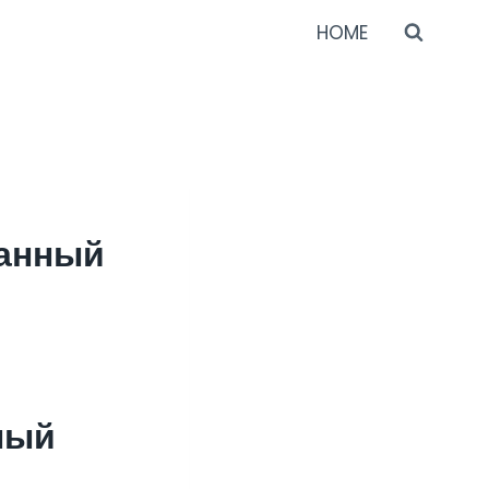
HOME
ванный
ный