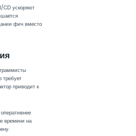
I/CD ускоряют
учшается
дании фич вместо
ния
ограммисты
р требует
ктор приводит к
 оперативнее
ше времени на
ену.