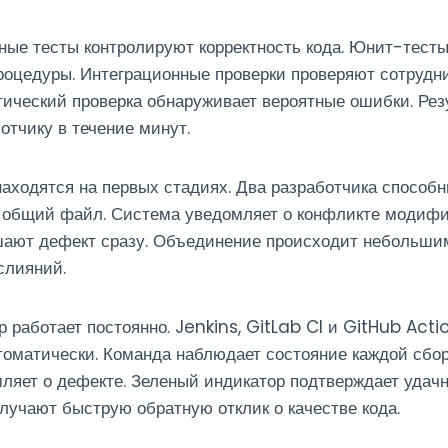
ые тесты контролируют корректность кода. Юнит-тест
роцедуры. Интеграционные проверки проверяют сотрудн
тический проверка обнаруживает вероятные ошибки. Ре
отчику в течение минут.
аходятся на первых стадиях. Два разработчика способ
общий файл. Система уведомляет о конфликте модифи
шают дефект сразу. Объединение происходит небольш
слияний.
 работает постоянно. Jenkins, GitLab CI и GitHub Act
томатически. Команда наблюдает состояние каждой сбор
ляет о дефекте. Зеленый индикатор подтверждает удач
учают быструю обратную отклик о качестве кода.