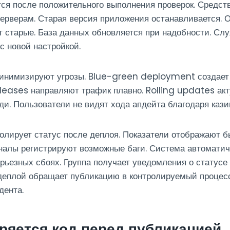
ся после положительного выполнения проверок. Средст
ерверам. Старая версия приложения останавливается.
 старые. База данных обновляется при надобности. Сл
с новой настройкой.
инимизируют угрозы. Blue-green deployment создает
leases направляют трафик плавно. Rolling updates ак
ди. Пользователи не видят хода апдейта благодаря кази
олирует статус после деплоя. Показатели отображают 
налы регистрируют возможные баги. Система автоматич
рьезных сбоях. Группа получает уведомления о статусе
деплой обращает публикацию в контролируемый процес
дента.
ряется код перед публикацией