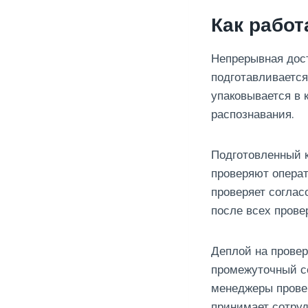
Как работ
Непрерывная дос
подготавливается
упаковывается в 
распознавания.
Подготовленный 
проверяют опера
проверяет согла
после всех провер
Деплой на провер
промежуточный се
менеджеры прове
принимает сотруд