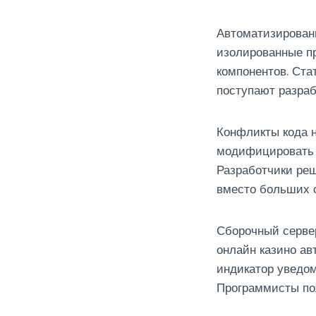
Автоматизированн
изолированные п
компонентов. Ста
поступают разраб
Конфликты кода н
модифицировать 
Разработчики ре
вместо больших 
Сборочный сервер
онлайн казино ав
индикатор уведом
Программисты пол