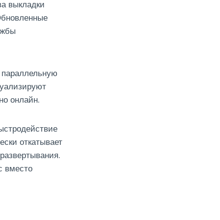
ва выкладки
 Обновленные
ужбы
 параллельную
туализируют
но онлайн.
быстродействие
ески откатывает
 развертывания.
с вместо