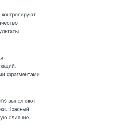
ы контролируют
ичество
зультаты
ны
каций.
ими фрагментами
ions выполняют
ки. Красный
ную слияние.