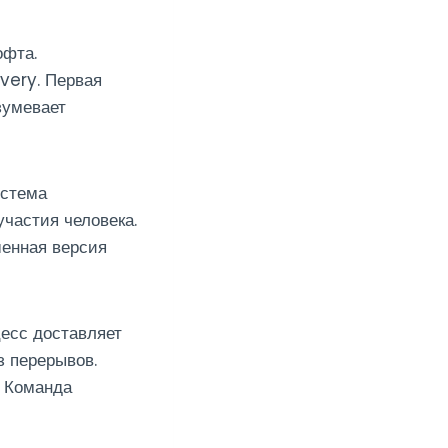
офта.
very. Первая
зумевает
истема
участия человека.
шенная версия
есс доставляет
 перерывов.
. Команда