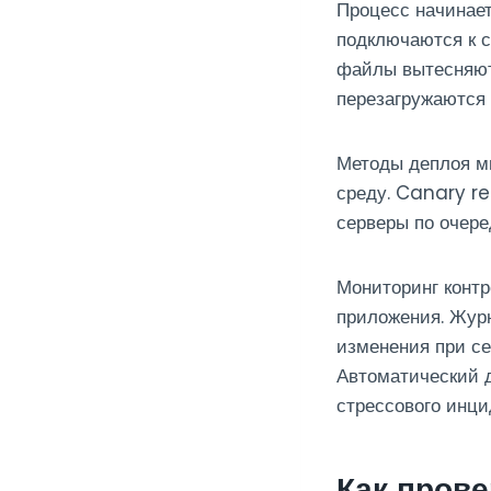
Процесс начинает
подключаются к с
файлы вытесняют
перезагружаются 
Методы деплоя м
среду. Canary re
серверы по очере
Мониторинг контр
приложения. Жур
изменения при се
Автоматический 
стрессового инци
Как прове