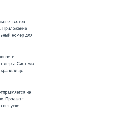
льных тестов
и. Приложение
льный номер для
ивности
ют дыры. Система
в хранилище
тправляется на
ю. Продакт-
о выпуске