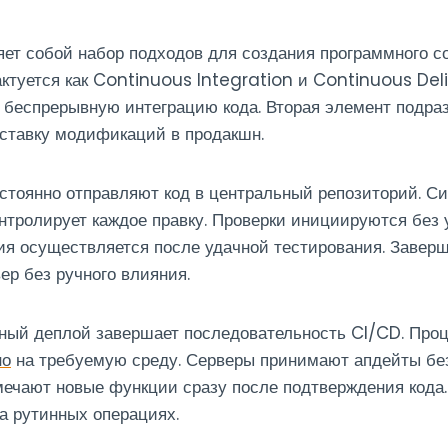
ет собой набор подходов для создания программного с
ктуется как Continuous Integration и Continuous Deli
 беспрерывную интеграцию кода. Вторая элемент подра
ставку модификаций в продакшн.
стоянно отправляют код в центральный репозиторий. С
нтролирует каждое правку. Проверки инициируются без 
я осуществляется после удачной тестирования. Завер
ер без ручного влияния.
ный деплой завершает последовательность CI/CD. Проц
но
на требуемую среду. Серверы принимают апдейты без
мечают новые функции сразу после подтверждения кода
а рутинных операциях.