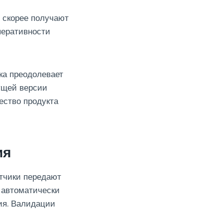
и скорее получают
перативности
ка преодолевает
ущей версии
ество продукта
ия
отчики передают
 автоматически
ия. Валидации