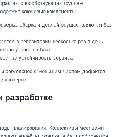
 практик, способствующих группам
содержит ключевые компоненты:
оверка, сборка и деплой осуществляются без
сятся в репозиторий несколько раз в день
венно узнаёт о сбоях
есут за устойчивость сервиса
ты регулярнее с меньшим числом дефектов.
для юзеров.
к разработке
риоды планирования. Коллективы месяцами
учают апдейты изредка, а баги собираются