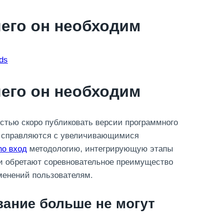
чего он необходим
nds
чего он необходим
стью скоро публиковать версии программного
е справляются с увеличивающимися
no вход
методологию, интегрирующую этапы
и обретают соревновательное преимущество
зменений пользователям.
вание больше не могут