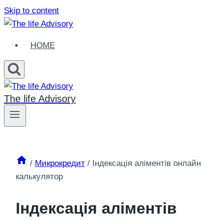
Skip to content
HOME
The life Advisory
/
Микрокредит
/
Індексація аліментів онлайн
калькулятор
Індексація аліментів