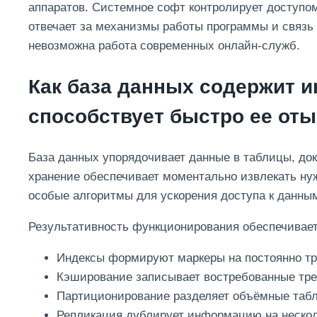
аппаратов. Системное софт контролирует доступом 
отвечает за механизмы работы программы и связь
невозможна работа современных онлайн-служб.
Как база данных содержит 
способствует быстро ее от
База данных упорядочивает данные в таблицы, до
хранение обеспечивает моментально извлекать нуж
особые алгоритмы для ускорения доступа к данны
Результативность функционирования обеспечивае
Индексы формируют маркеры на постоянно т
Кэширование записывает востребованные тре
Партиционирование разделяет объёмные таб
Репликация дублирует информацию на неско