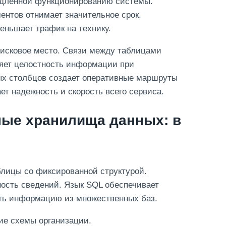
едленной функционированию системы.
нтов отнимает значительное срок.
еньшает трафик на технику.
дисковое место. Связи между таблицами
яет целостность информации при
ых столбцов создает оперативные маршруты
ет надежность и скорость всего сервиса.
ые хранилища данных: в
лицы со фиксированной структурой.
ость сведений. Язык SQL обеспечивает
ть информацию из множественных баз.
е схемы организации.