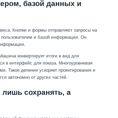
ером, базой данных и
рвиса. Кнопки и формы отправляют запросы на
 пользователем и базой информации. Он
информации.
Машина конвертирует итоги в вид для
ся в интерфейс для показа. Многоуровневая
и. Такое деление ускоряет проектирование и
ся автономно от других частей.
 лишь сохранять, а