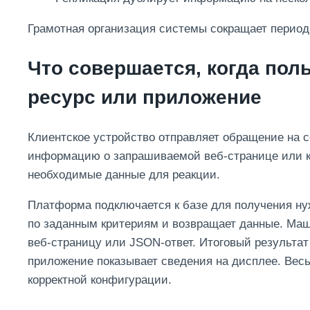
Грамотная организация системы сокращает период 
Что совершается, когда пол
ресурс или приложение
Клиентское устройство отправляет обращение на с
информацию о запрашиваемой веб-странице или к
необходимые данные для реакции.
Платформа подключается к базе для получения нуж
по заданным критериям и возвращает данные. М
веб-страницу или JSON-ответ. Итоговый результат
приложение показывает сведения на дисплее. Вес
корректной конфигурации.