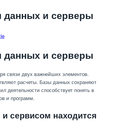
 данных и серверы
cle
 данных и серверы
я связи двух важнейших элементов.
вляют расчеты. Базы данных сохраняют
ил деятельности способствует понять в
в и программ.
 и сервисом находится