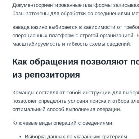
Документоориентированные платформы записываю
базы заточены для обработки со соединениями м
вавада казино выбирается в зависимости от треб
операционных платформ с строгой организацией.
масштабируемость и гибкость схемы сведений.
Как обращения позволяют п
из репозитория
Команды составляют собой инструкции для выбор
позволяет определять условия поиска и отбора э
оптимальный способ выполнения операции.
Ключевые виды операций с сведениями:
Выборка данных по указанным критериям