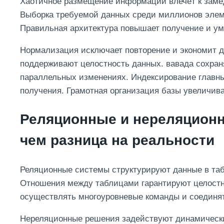
Хаотичное размещение информации влечёт к зам
Выборка требуемой данных среди миллионов элеме
Правильная архитектура повышает получение и ум
Нормализация исключает повторение и экономит 
поддерживают целостность данных. вавада сохран
параллельных изменениях. Индексирование главн
получения. Грамотная организация базы увеличива
Реляционные и нереляционн
чем разница на реальности
Реляционные системы структурируют данные в таб
Отношения между таблицами гарантируют целостн
осуществлять многоуровневые команды и соединя
Нереляционные решения задействуют динамически