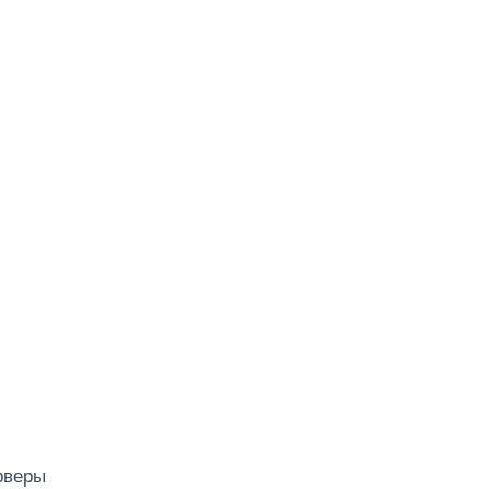
рверы