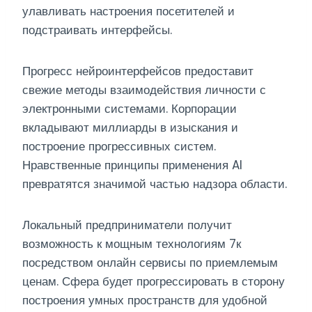
улавливать настроения посетителей и
подстраивать интерфейсы.
Прогресс нейроинтерфейсов предоставит
свежие методы взаимодействия личности с
электронными системами. Корпорации
вкладывают миллиарды в изыскания и
построение прогрессивных систем.
Нравственные принципы применения AI
превратятся значимой частью надзора области.
Локальный предприниматели получит
возможность к мощным технологиям 7к
посредством онлайн сервисы по приемлемым
ценам. Сфера будет прогрессировать в сторону
построения умных пространств для удобной