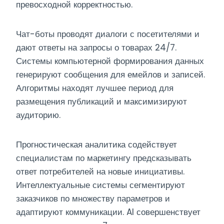
превосходной корректностью.
Чат-боты проводят диалоги с посетителями и
дают ответы на запросы о товарах 24/7.
Системы компьютерной формирования данных
генерируют сообщения для емейлов и записей.
Алгоритмы находят лучшее период для
размещения публикаций и максимизируют
аудиторию.
Прогностическая аналитика содействует
специалистам по маркетингу предсказывать
ответ потребителей на новые инициативы.
Интеллектуальные системы сегментируют
заказчиков по множеству параметров и
адаптируют коммуникации. AI совершенствует