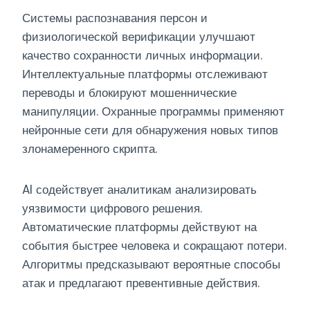
Системы распознавания персон и
физиологической верификации улучшают
качество сохранности личных информации.
Интеллектуальные платформы отслеживают
переводы и блокируют мошеннические
манипуляции. Охранные программы применяют
нейронные сети для обнаружения новых типов
злонамеренного скрипта.
AI содействует аналитикам анализировать
уязвимости цифрового решения.
Автоматические платформы действуют на
события быстрее человека и сокращают потери.
Алгоритмы предсказывают вероятные способы
атак и предлагают превентивные действия.