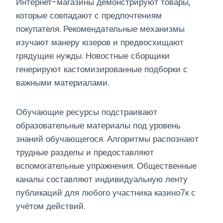
Интернет-магазины демонстрируют товары,
которые совпадают с предпочтениям
покупателя. Рекомендательные механизмы
изучают манеру юзеров и предвосхищают
грядущие нужды. Новостные сборщики
генерируют кастомизированные подборки с
важными материалами.
Обучающие ресурсы подстраивают
образовательные материалы под уровень
знаний обучающегося. Алгоритмы распознают
трудные разделы и предоставляют
вспомогательные упражнения. Общественные
каналы составляют индивидуальную ленту
публикаций для любого участника казино7к с
учётом действий.