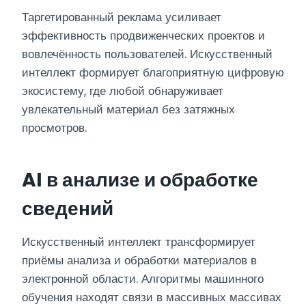
Таргетированный реклама усиливает
эффективность продвиженческих проектов и
вовлечённость пользователей. Искусственный
интеллект формирует благоприятную цифровую
экосистему, где любой обнаруживает
увлекательный материал без затяжных
просмотров.
AI в анализе и обработке
сведений
Искусственный интеллект трансформирует
приёмы анализа и обработки материалов в
электронной области. Алгоритмы машинного
обучения находят связи в массивных массивах