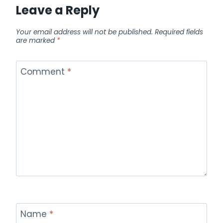
Leave a Reply
Your email address will not be published.
Required fields
are marked
*
Comment
*
Name
*