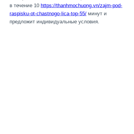
в течение 10
https://thanhmochuong.vn/zajm-pod-
raspisku-ot-chastnogo-lica-top-55/
минут и
предложит индивидуальные условия.