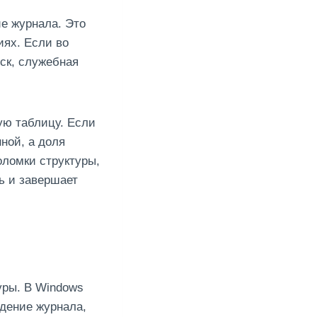
е журнала. Это
иях. Если во
уск, служебная
ую таблицу. Если
ной, а доля
оломки структуры,
ь и завершает
уры. В Windows
едение журнала,