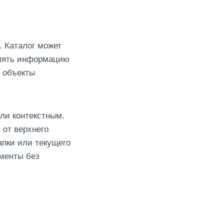
. Каталог может
елять информацию
е объекты
или контекстным.
 от верхнего
апки или текущего
ументы без