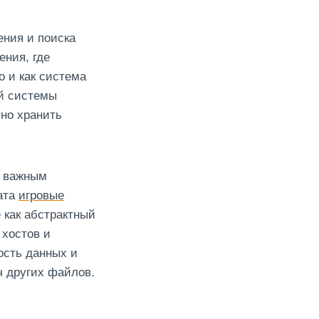
ения и поиска
ения, где
о и как система
ой системы
тно хранить
о важным
ата
игровые
как абстрактный
 хостов и
ость данных и
ч других файлов.