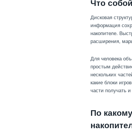
Что собой
Дисковая структу
информация сохра
накопителе. Выст
расширения, мар
Для человека объ
простым действие
нескольких часте
какие блоки игро
части получать и
По каком
накопите