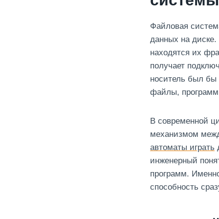
системы
Файловая система
данных на диске.
находятся их фра
получает подключ
носитель был бы 
файлы, программ
В современной ц
механизмом межд
автоматы играть
д
инженерный понят
программ. Именно
способность сраз