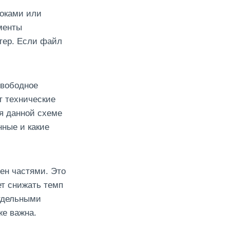
локами или
менты
тер. Если файл
свободное
т технические
я данной схеме
нные и какие
ен частями. Это
т снижать темп
отдельными
же важна.