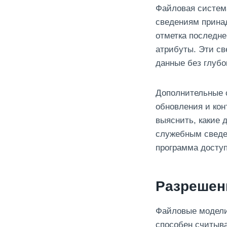
Файловая система
сведениям принад
отметка последне
атрибуты. Эти св
данные без глубо
Дополнительные с
обновления и кон
выяснить, какие 
служебным сведе
программа доступ
Разрешен
Файловые модели
способен считыва