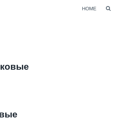
HOME
сковые
овые