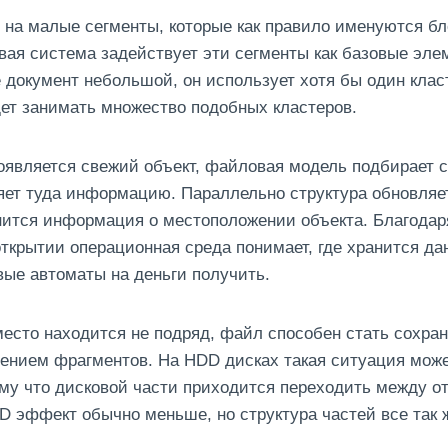
 на малые сегменты, которые как правило именуются б
вая система задействует эти сегменты как базовые эле
 документ небольшой, он использует хотя бы один клас
ет занимать множество подобных кластеров.
появляется свежий объект, файловая модель подбирает 
яет туда информацию. Параллельно структура обновляе
нится информация о местоположении объекта. Благодар
крытии операционная среда понимает, где хранится да
вые автоматы на деньги получить.
есто находится не подряд, файл способен стать сохран
ением фрагментов. На HDD дисках такая ситуация може
му что дисковой части приходится переходить между 
D эффект обычно меньше, но структура частей все так 