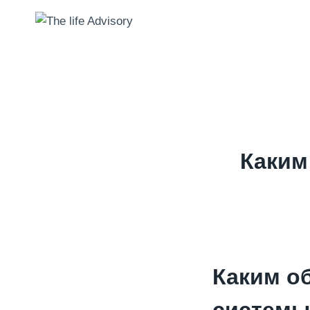
Skip
to
content
Каким
Каким о