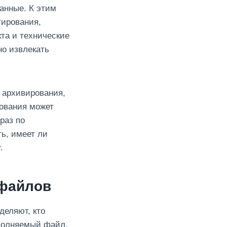
анные. К этим
тирования,
та и технические
но извлекать
 архивирования,
рования может
раз по
ь, имеет ли
.
 файлов
еляют, кто
сполняемый файл,