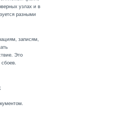
рверных узлах и в
ьзуется разными
рациям, записям,
вать
ствие. Это
 сбоев.
;
окументом.