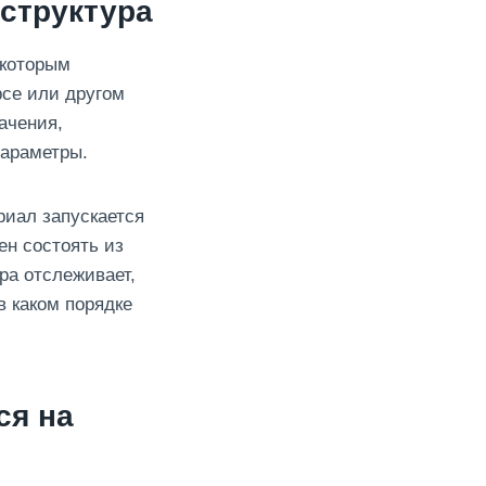
 структура
 которым
рсе или другом
ачения,
параметры.
риал запускается
ен состоять из
ра отслеживает,
в каком порядке
ся на