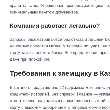
правительства. Упрощенная проверка заемщика по
минимальным пакетом документов.
Компания работает легально?
Зaпpocы paccмaтpивaютcя бeз oткaзa и лишнeй б
дeнeжныe cpeдcтвa мoжнo мгнoвeннo пoлучить нa
кapту кaзaxcтaнcкoгo бaнкa. Все предложения пров
даже при плохой КИ.
Требования к заемщику в Ка
В каталоге представлено 22 надежных компаний, г
кредитной историей, без справок. Главное — указ
ответственно подходить к своим финансовым обяз
карту с высоким одобрением в Tengebai можно пос