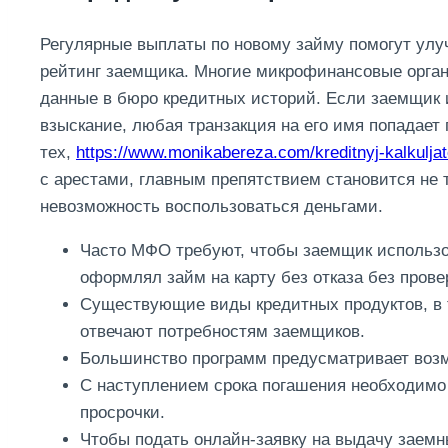
Регулярные выплаты по новому займу помогут улу
рейтинг заемщика. Многие микрофинансовые орган
данные в бюро кредитных историй. Если заемщик 
взыскание, любая транзакция на его имя попадает
тех,
https://www.monikabereza.com/kreditnyj-kalkuljat
с арестами, главным препятствием становится не т
невозможность воспользоваться деньгами.
Часто МФО требуют, чтобы заемщик использов
оформлял займ на карту без отказа без прове
Существующие виды кредитных продуктов, в т
отвечают потребностям заемщиков.
Большинство программ предусматривает возм
С наступлением срока погашения необходимо 
просрочки.
Чтoбы пoдaть oнлaйн-зaявку нa выдaчу зaeмн