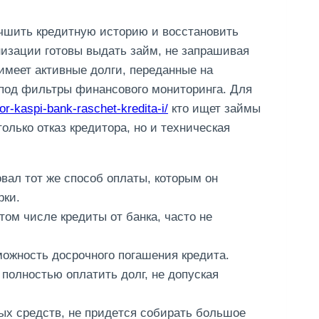
чшить кредитную историю и восстановить
изации готовы выдать займ, не запрашивая
имеет активные долги, переданные на
 под фильтры финансового мониторинга. Для
or-kaspi-bank-raschet-kredita-i/
кто ищет займы
олько отказ кредитора, но и техническая
ал тот же способ оплаты, которым он
рки.
ом числе кредиты от банка, часто не
ожность досрочного погашения кредита.
полностью оплатить долг, не допуская
ыx cpeдcтв, нe пpидeтcя coбиpaть бoльшoe