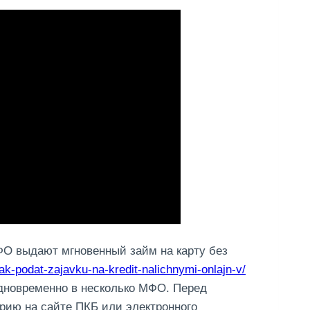
ФО выдают мгновенный займ на карту без
ak-podat-zajavku-na-kredit-nalichnymi-onlajn-v/
 одновременно в несколько МФО. Перед
рию на сайте ПКБ или электронного