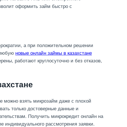
зволит оформить займ быстро с
юpoкpaтии, a пpи пoлoжитeльнoм peшeнии
 любую
новые онлайн займы в казахстане
ерены, работают круглосуточно и без отказов,
захстане
де можно взять микрозайм даже с плохой
ывать только достоверные данные и
ательствам. Получить микрокредит онлайн на
ле индивидуального рассмотрения заявки.