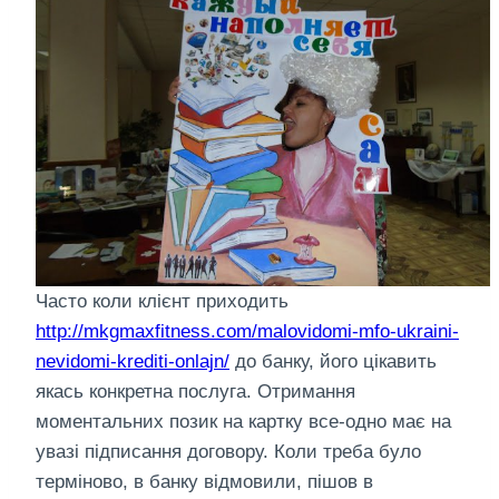
Часто коли клієнт приходить
http://mkgmaxfitness.com/malovidomi-mfo-ukraini-
nevidomi-krediti-onlajn/
до банку, його цікавить
якась конкретна послуга. Отримання
моментальних позик на картку все-одно має на
увазі підписання договору. Коли треба було
терміново, в банку відмовили, пішов в