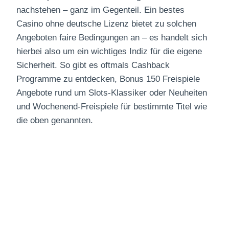
nachstehen – ganz im Gegenteil. Ein bestes
Casino ohne deutsche Lizenz bietet zu solchen
Angeboten faire Bedingungen an – es handelt sich
hierbei also um ein wichtiges Indiz für die eigene
Sicherheit. So gibt es oftmals Cashback
Programme zu entdecken, Bonus 150 Freispiele
Angebote rund um Slots-Klassiker oder Neuheiten
und Wochenend-Freispiele für bestimmte Titel wie
die oben genannten.