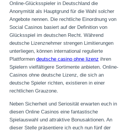
Online-Glücksspieler in Deutschland die
Anonymität als Hauptgrund für die Wahl solcher
Angebote nennen. Die rechtliche Einordnung von
Social Casinos basiert auf der Definition von
Glücksspiel im deutschen Recht. Während
deutsche Lizenznehmer strengen Limitierungen
unterliegen, können international regulierte
Plattformen
deutsche casino ohne lizenz
ihren
Spielern vielfältigere Sortimente anbieten. Online-
Casinos ohne deutsche Lizenz, die sich an
deutsche Spieler richten, existieren in einer
rechtlichen Grauzone.
Neben Sicherheit und Seriosität erwarten euch in
diesen Online Casinos eine fantastische
Spielauswahl und attraktive Bonusaktionen. An
dieser Stelle präsentiere ich euch nun fünf der