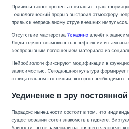
Причины такого процесса связаны с трансформацие
Технологический прорыв выстроил атмосферу неп
привык к непрерывному струе внешних импульсов.
Отсутствие мастерства
7к казино
влечёт к зависим
Люди теряют возможность к рефлексии и самоана
беспрерывным поглощением материала из социаль
Нейробиологи фиксируют модификации в функцион
зависимостью. Сегодняшняя культура формирует п
отрицательном состоянии, которого необходимо ст
Уединение в эру постоянно
Парадокс нынешности состоит в том, что индиви
существовании сотен знакомств в гаджете. Вирту
близости, но не заменили настоящего человеческ