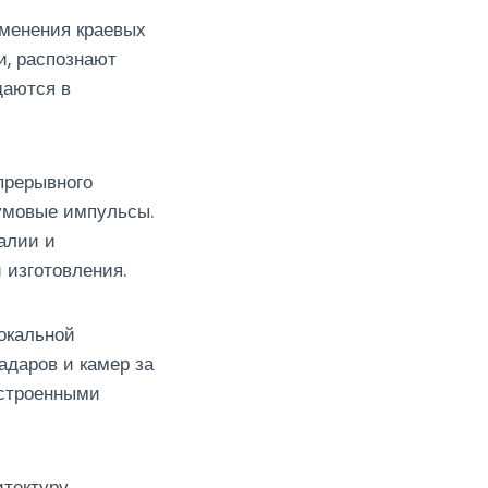
именения краевых
, распознают
даются в
прерывного
шумовые импульсы.
алии и
 изготовления.
окальной
адаров и камер за
строенными
тектуру.