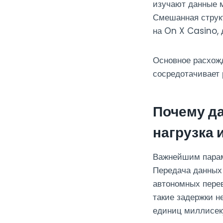
изучают данные м
Смешанная струк
на On X Casino, 
Основное расхожд
сосредотачивает 
Почему да
нагрузка 
Важнейшим парам
Передача данных 
автономных пере
такие задержки н
единиц миллисек