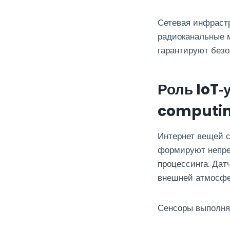
Сетевая инфрастр
радиоканальные м
гарантируют без
Роль IoT‑
computi
Интернет вещей 
формируют непре
процессинга. Дат
внешней атмосфе
Сенсоры выполняю