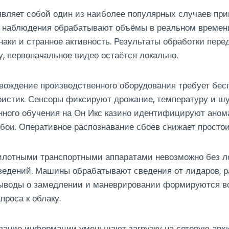
являет собой один из наиболее популярных случаев пр
ы наблюдения обрабатывают объёмы в реальном времени
наки и странное активность. Результаты обработки пере
, первоначальное видео остаётся локально.
вождение производственного оборудования требует бес
ристик. Сенсоры фиксируют дрожание, температуру и 
ного обучения на Он Икс казино идентифицируют аном
ои. Оперативное распознавание сбоев снижает простои
илотными транспортными аппаратами невозможно без л
едений. Машины обрабатывают сведения от лидаров, р
ыводы о замедлении и маневрировании формируются в
проса к облаку.
вание информации уменьшают загрузку на сетевую архи