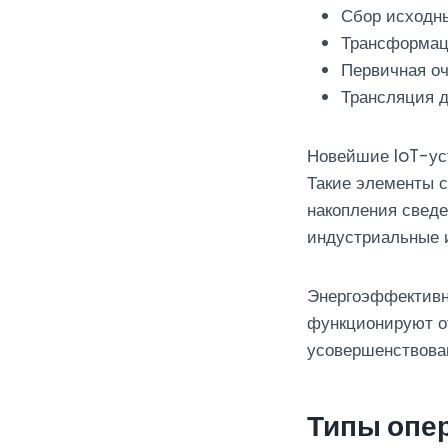
Сбор исходн
Трансформац
Первичная оч
Трансляция д
Новейшие IoT-ус
Такие элементы с
накопления свед
индустриальные 
Энергоэффективн
функционируют о
усовершенствова
Типы опе