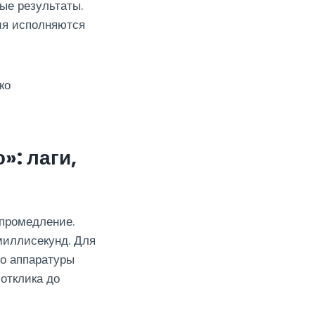
ые результаты.
ия исполняются
ко
»: лаги,
промедление.
миллисекунд. Для
о аппаратуры
отклика до