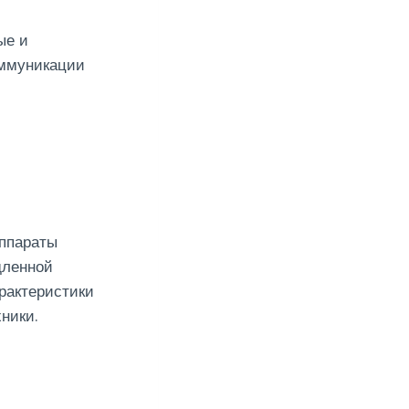
ые и
оммуникации
аппараты
дленной
рактеристики
ники.