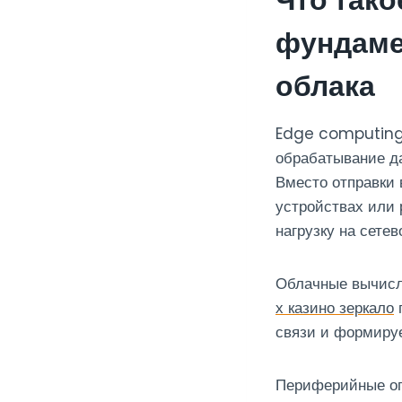
фундаме
облака
Edge computing 
обрабатывание да
Вместо отправки 
устройствах или 
нагрузку на сете
Облачные вычисл
х казино зеркало
г
связи и формиру
Периферийные оп