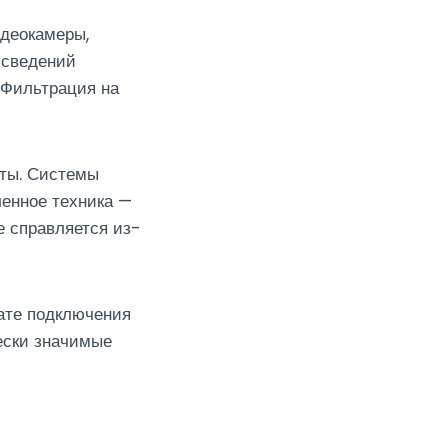
деокамеры,
 сведений
 Фильтрация на
нты. Системы
ленное техника —
е справляется из-
ате подключения
ески значимые