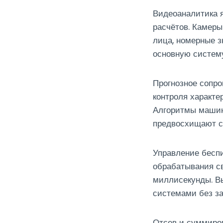
Видеоаналитика 
расчётов. Камер
лица, номерные з
основную систему
Прогнозное сопро
контроля характе
Алгоритмы машин
предвосхищают сб
Управление бесп
обрабатывания св
миллисекунды. В
системами без за
Отсев и суммиро