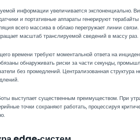
емой информации увеличивается экспоненциально. Ви
датчики и портативные аппараты генерируют терабайты
ляция всего массива в облако перегружает линии связи.
кращает масштаб транслируемой сведений в массу раз.
щего времени требуют моментальной ответа на инциде
бязаны обнаруживать риски за части секунды, промыш
затели без промедлений. Централизованная структура н
длений.
боты выступает существенным преимуществом. При утр
рийные точки сохраняют работать, процессируя критич
о.
ура edge‑систем