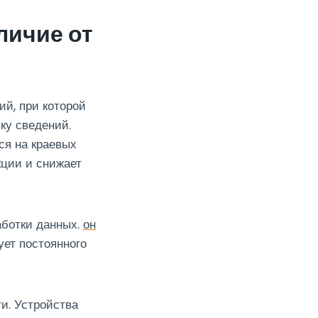
личие от
й, при которой
ку сведений.
ся на краевых
кции и снижает
аботки данных.
он
ует постоянного
и. Устройства