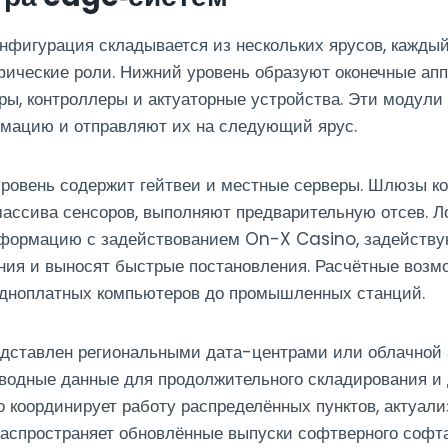
фигурация складывается из нескольких ярусов, каждый
ические роли. Нижний уровень образуют оконечные апп
ры, контроллеры и актуаторные устройства. Эти модули
мацию и отправляют их на следующий ярус.
ровень содержит гейтвеи и местные серверы. Шлюзы к
ассива сенсоров, выполняют предварительную отсев. Л
формацию с задействованием On-X Casino, задейств
ния и выносят быстрые постановления. Расчётные возм
одноплатных компьютеров до промышленных станций.
дставлен региональными дата-центрами или облачной 
водные данные для продолжительного складирования и
о координирует работу распределённых пунктов, актуали
аспространяет обновлённые выпуски софтверного софта