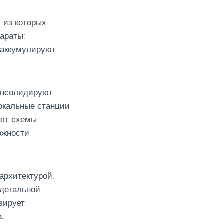
 из которых
араты:
 аккумулируют
онсолидируют
окальные станции
уют схемы
ожности
архитектурой.
 детальной
зирует
.