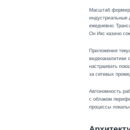
Масштаб формиру
индустриальные 
ежедневно. Транс
Он Икс казино со
Приложения теку
видеоаналитики о
настраивать пока
за сетевых проме
Автономность ра
с облаком перифе
процессы локальн
Архитект