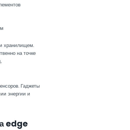
лементов
ам
и хранилищем.
венно на точке
,
енсоров. Гаджеты
ии энергии и
на edge