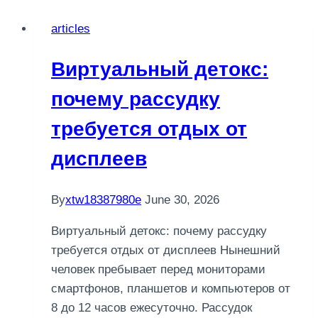
articles
Виртуальный детокс:
почему рассудку
требуется отдых от
дисплеев
By
xtw18387980e
June 30, 2026
Виртуальный детокс: почему рассудку
требуется отдых от дисплеев Нынешний
человек пребывает перед мониторами
смартфонов, планшетов и компьютеров от
8 до 12 часов ежесуточно. Рассудок