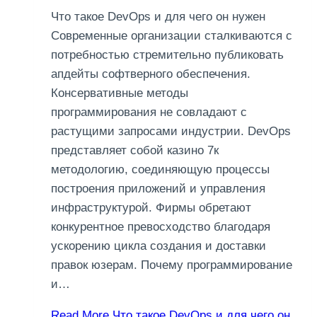
Что такое DevOps и для чего он нужен
Современные организации сталкиваются с
потребностью стремительно публиковать
апдейты софтверного обеспечения.
Консервативные методы
программирования не совладают с
растущими запросами индустрии. DevOps
представляет собой казино 7к
методологию, соединяющую процессы
построения приложений и управления
инфраструктурой. Фирмы обретают
конкурентное превосходство благодаря
ускорению цикла создания и доставки
правок юзерам. Почему программирование
и…
Read More
Что такое DevOps и для чего он