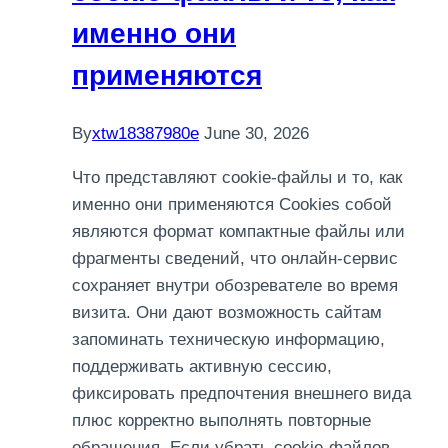
именно они
применяются
By
xtw18387980e
June 30, 2026
Что представляют cookie-файлы и то, как
именно они применяются Cookies собой
являются формат компактные файлы или
фрагменты сведений, что онлайн-сервис
сохраняет внутри обозревателе во время
визита. Они дают возможность сайтам
запоминать техническую информацию,
поддерживать активную сессию,
фиксировать предпочтения внешнего вида
плюс корректно выполнять повторные
обращения. Если убрать cookie-файлов