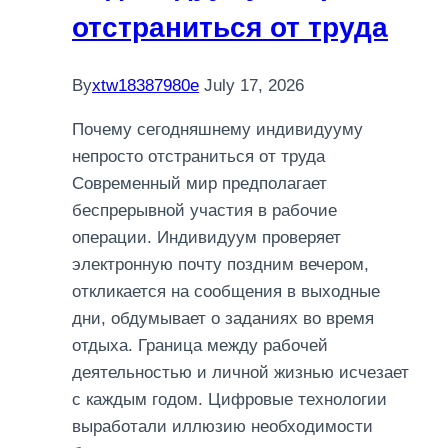
отстраниться от труда
By
xtw18387980e
July 17, 2026
Почему сегодняшнему индивидууму
непросто отстраниться от труда
Современный мир предполагает
беспрерывной участия в рабочие
операции. Индивидуум проверяет
электронную почту поздним вечером,
откликается на сообщения в выходные
дни, обдумывает о заданиях во время
отдыха. Граница между рабочей
деятельностью и личной жизнью исчезает
с каждым годом. Цифровые технологии
выработали иллюзию необходимости