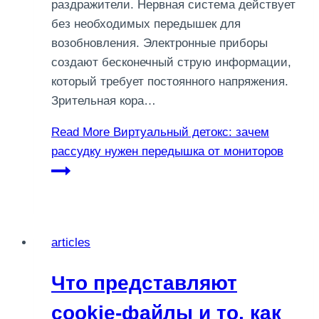
раздражители. Нервная система действует
без необходимых передышек для
возобновления. Электронные приборы
создают бесконечный струю информации,
который требует постоянного напряжения.
Зрительная кора…
Read More
Виртуальный детокс: зачем
рассудку нужен передышка от мониторов
articles
Что представляют
cookie-файлы и то, как