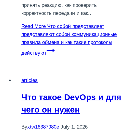
принять реакцию, как проверить
корректность передачи и как…
Read More
Что собой представляет
представляют собой коммуникационные
правила обмена и как такие протоколы
действуют
articles
Что такое DevOps и для
чего он нужен
By
xtw18387980e
July 1, 2026