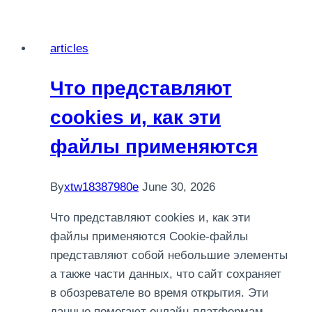
articles
Что представляют
cookies и, как эти
файлы применяются
By
xtw18387980e
June 30, 2026
Что представляют cookies и, как эти
файлы применяются Cookie-файлы
представляют собой небольшие элементы
а также части данных, что сайт сохраняет
в обозревателе во время открытия. Эти
данные помогают онлайн-платформам