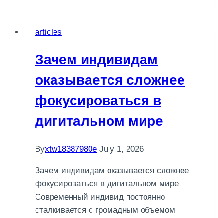
articles
Зачем индивидам
оказывается сложнее
фокусироваться в
дигитальном мире
By
xtw18387980e
July 1, 2026
Зачем индивидам оказывается сложнее
фокусироваться в дигитальном мире
Современный индивид постоянно
сталкивается с громадным объемом