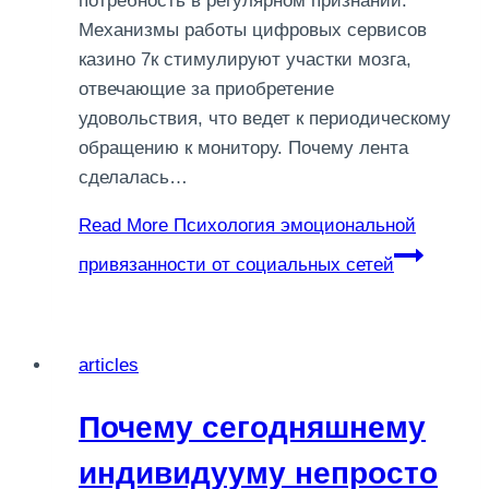
потребность в регулярном признании.
Механизмы работы цифровых сервисов
казино 7к стимулируют участки мозга,
отвечающие за приобретение
удовольствия, что ведет к периодическому
обращению к монитору. Почему лента
сделалась…
Read More
Психология эмоциональной
привязанности от социальных сетей
articles
Почему сегодняшнему
индивидууму непросто