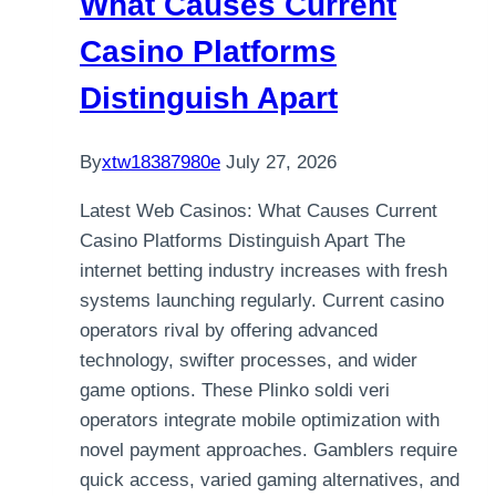
What Causes Current
Casino Platforms
Distinguish Apart
By
xtw18387980e
July 27, 2026
Latest Web Casinos: What Causes Current
Casino Platforms Distinguish Apart The
internet betting industry increases with fresh
systems launching regularly. Current casino
operators rival by offering advanced
technology, swifter processes, and wider
game options. These Plinko soldi veri
operators integrate mobile optimization with
novel payment approaches. Gamblers require
quick access, varied gaming alternatives, and