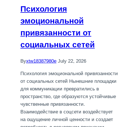
Психология
эмоциональной
привязанности от
социальных сетей
By
xtw18387980e
July 22, 2026
Психология эмоциональной привязанности
от социальных сетей Нынешние площадки
для коммуникации превратились в
пространство, где образуются устойчивые
чувственные привязанности.
Взаимодействие в соцсети воздействует
на ощущение личной ценности и создает