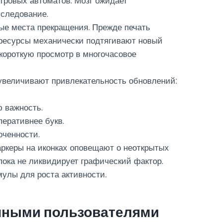
гровых автоматов. Мозг ожидает
следование.
ые места прекращения. Прежде печать
 ресурсы механически подтягивают новый
короткую просмотр в многочасовое
 увеличивают привлекательность обновлений:
 важность.
еративнее букв.
оченности.
керы на иконках оповещают о неоткрытых
пока не ликвидирует графический фактор.
улы для роста активности.
 иными пользователями