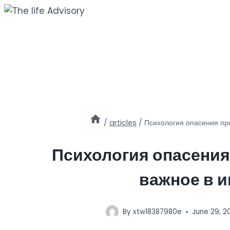
Skip
to
content
/
articles
/
Психология опасения про
Психология опасения
важное в и
By
xtw18387980e
June 29, 2