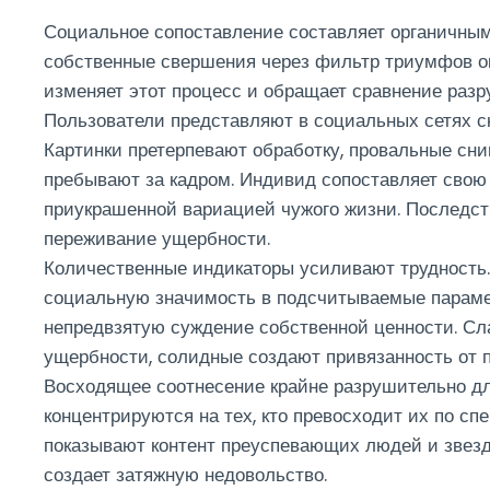
Социальное сопоставление составляет органичны
собственные свершения через фильтр триумфов о
изменяет этот процесс и обращает сравнение раз
Пользователи представляют в социальных сетях с
Картинки претерпевают обработку, провальные сн
пребывают за кадром. Индивид сопоставляет свою
приукрашенной вариацией чужого жизни. Последст
переживание ущербности.
Количественные индикаторы усиливают трудность.
социальную значимость в подсчитываемые парамет
непредвзятую суждение собственной ценности. С
ущербности, солидные создают привязанность от п
Восходящее соотнесение крайне разрушительно д
концентрируются на тех, кто превосходит их по с
показывают контент преуспевающих людей и звезд
создает затяжную недовольство.