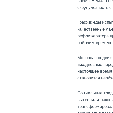
время. Немало п
скрупулезностью.
График еды испы
качественные лан
рефрижератора п
рабочим времене
Моторная подвижн
Ежедневные пере
настоящее время 
становится необ
Социальные трад
вытеснили лакон
трансформировал