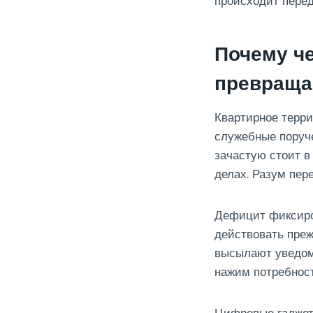
происходит пере
Почему ч
превраща
Квартирное терри
служебные поруч
зачастую стоит в
делах. Разум пер
Дефицит фиксиров
действовать преж
высылают уведом
нажим потребност