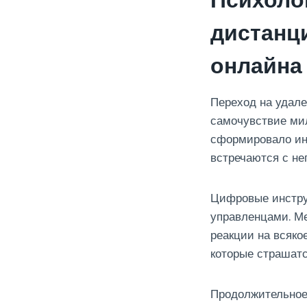
Психоло
дистанц
онлайна
Переход на удале
самочувствие ми
сформировало ину
встречаются с н
Цифровые инстру
управленцами. М
реакции на всяко
которые страшатс
Продолжительное