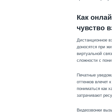
Как онла
чувство 
Дистанционное вз
доносятся при ж
виртуальной связ
сложности с пони
Печатные уведом
оттенков влечет 
пониматься как х
затрачивают ресу
Видеозвонки вызы