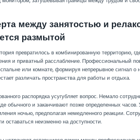
д монитором, затушевывая границы между трудом и сво
ерта между занятостью и релак
ется размытой
тория превратилось в комбинированную территорию, гд
ения и приватный расслабление. Профессиональный по
 спальне или комнате, формируя непрерывное сигнал о
естает различать пространства для работы и отдыха.
анного распорядка усугубляет вопрос. Немало сотрудн
де обычного и заканчивают позже определенных часов.
ления ночью, предполагая немедленного реакции. Сотр
и оставаться неизменно на доступности.