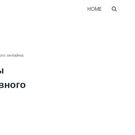
HOME
ого онлайна
ы
вного