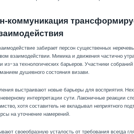
йн-коммуникация трансформиру
взаимодействия
аимодействие забирает персон существенных неречевых
ивом взаимодействии. Мимика и движения частично утр
и из-за технологических барьеров. Участники собрани
манием душевного состояния визави.
ления выстраивают новые барьеры для восприятия. Нех
к неверному интерпретации сути. Лаконичные реакции с
амство, хотя составитель не вкладывал неприятного под
рсы на уточнение намерений.
вают своеобразную усталость от требования всегда гля