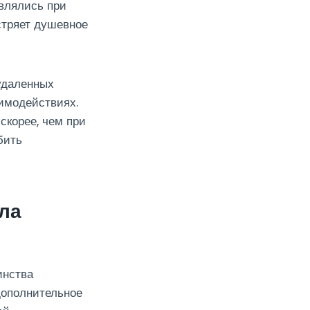
являлись при
стряет душевное
удаленных
имодействиях.
корее, чем при
бить
ла
инства
дополнительное