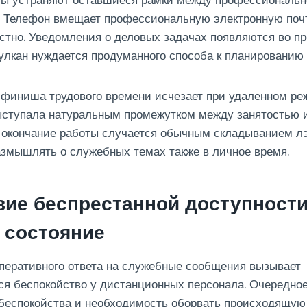
ы устраняют оставшиеся рамки между профессиональн
. Телефон вмещает профессиональную электронную почт
тно. Уведомления о деловых задачах появляются во пр
вулкан нуждается продуманного способа к планированию
 финиша трудового времени исчезает при удаленном ре
ыступала натуральным промежутком между занятостью и
 окончание работы случается обычным складыванием лэ
змышлять о служебных темах также в личное время.
вие беспрестанной доступности
 состояние
перативного ответа на служебные сообщения вызывает
я беспокойство у дистанционных персонала. Очередно
беспокойства и необходимость оборвать происходящую 