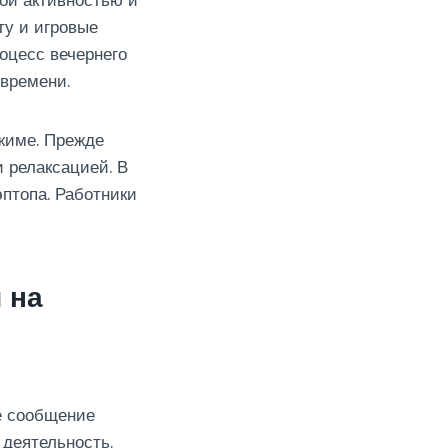
ой активностью и
у и игровые
оцесс вечернего
 времени.
жиме. Прежде
 релаксацией. В
птопа. Работники
 на
е сообщение
деятельность.