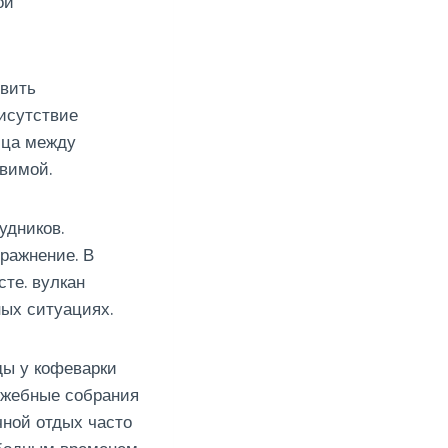
ой
овить
рисутствие
ица между
вимой.
удников.
ражнение. В
те. вулкан
ых ситуациях.
ы у кофеварки
ужебные собрания
ной отдых часто