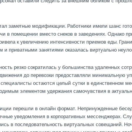
ерсонал оставили следить за внешним обликом с прошл
тал заметные модификации. Работники имели шанс гот
чи в помещении вместо снеков в заведениях. Однако п
ривела к увеличению интенсивности приемов еды. Гран
м и приватными занятиями оказалась виртуально неуло
ость резко сократилась у большинства удаленных сотр
движения до перевозки предоставляли минимальную уп
специалисты остаются целый сутки в единственном мес
ходимым элементом удержания самочувствия в актуальн
иции перешли в онлайн формат. Непринужденные бесед
ичные уведомления в корпоративных мессенджерах. Сл
ись в последовательность виртуальных совещаний. Ноч