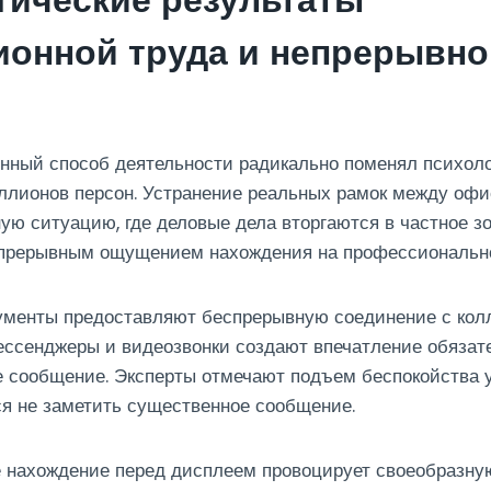
гические результаты
ионной труда и непрерывно
нный способ деятельности радикально поменял психол
ллионов персон. Устранение реальных рамок между оф
ю ситуацию, где деловые дела вторгаются в частное зо
епрерывным ощущением нахождения на профессионально
менты предоставляют беспрерывную соединение с кол
ессенджеры и видеозвонки создают впечатление обязат
е сообщение. Эксперты отмечают подъем беспокойства у
я не заметить существенное сообщение.
 нахождение перед дисплеем провоцирует своеобразну