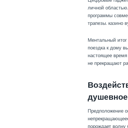
Цифровые гаджет
личной областью
программы совмес
трапезы. казино 
Ментальный итог
поездка к дому в
настоящее время
не прекращают ра
Воздейст
душевное
Предположение о
непрекращающеес
порождает волну 