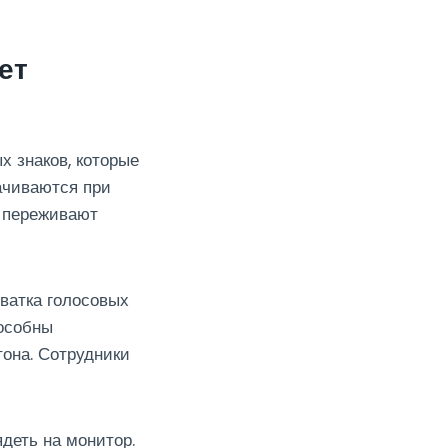
ет
 знаков, которые
ачиваются при
й переживают
ватка голосовых
пособны
тона. Сотрудники
деть на монитор.