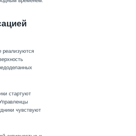
бодным временем.
сацией
е реализуются
верхность
 недоделанных
ики стартуют
 Управленцы
удники чувствуют