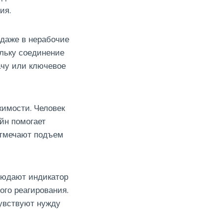
ия.
 даже в нерабочие
ольку соединение
ачу или ключевое
жимости. Человек
йн помогает
отмечают подъем
людают индикатор
го реагирования.
чувствуют нужду