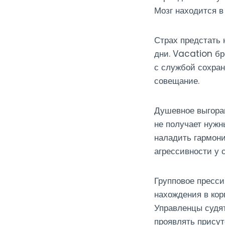
Мозг находится в
Страх предстать 
дни. Vacation бр
с службой сохран
совещание.
Душевное выгоран
не получает нужн
наладить гармон
агрессивности у с
Групповое пресси
нахождения в кор
Управленцы судят
проявлять присут