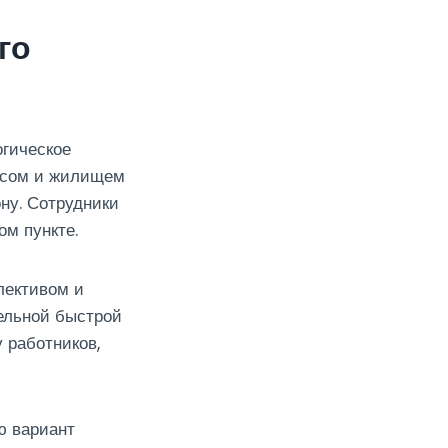
го
огическое
исом и жилищем
ну. Сотрудники
м пункте.
лективом и
ельной быстрой
 работников,
ю вариант